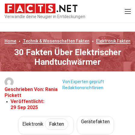
Verwandle deine Neugier in Entdeckungen
Home
Technik & Wissenschaften
Fakten
Elektronik
Fakten
30 Fakten Über Elektrischer
Handtuchwärmer
Von Experten geprüft
Redaktionsrichtlinien
Geschrieben Von:
Rania
Pickett
Veröffentlicht:
29 Sep 2025
Gerätefakten
Elektronik
Fakten