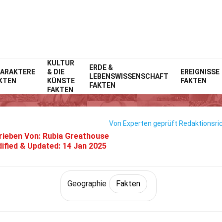
KULTUR
Home
Wissenschaft
ERDE &
Fakten
Geographie
Fakten
ARAKTERE
& DIE
EREIGNISSE
LEBENSWISSENSCHAFT
KTEN
KÜNSTE
FAKTEN
40 Fakten Über Die Golanhöhe
FAKTEN
FAKTEN
Von Experten geprüft
Redaktionsric
rieben Von:
Rubia Greathouse
ified & Updated:
14 Jan 2025
Geographie
Fakten