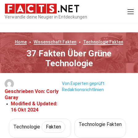
Verwandle deine Neugier in Entdeckungen
Home
Wissenschaft
Fakten
Technologie
Fakten
37 Fakten Über Grüne
Technologie
Von Experten geprüft
Redaktionsrichtlinien
Geschrieben Von:
Corly
Garay
Modified & Updated:
16 Okt 2024
Technologie Fakten
Technologie
Fakten